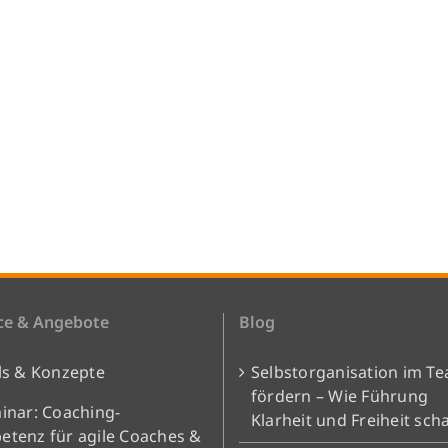
ce & Angebote
Blog
ls & Konzepte
Selbstorganisation im T
fördern – Wie Führung
inar: Coaching-
Klarheit und Freiheit scha
tenz für agile Coaches &