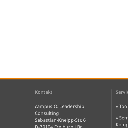
Kontakt
Servi
campus O. Leadership
» Too
Consulting
» Sem
Sebastian-Kneipp-Str. 6
Kompe
D-79104 Freiburg i.Br.