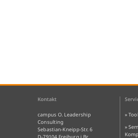
Kontakt
Servi
campus O. Leadership
» Too
Consulting
» Sem
Sebastian-Kneipp-Str. 6
Kompe
D-79104 Freiburg i.Br.