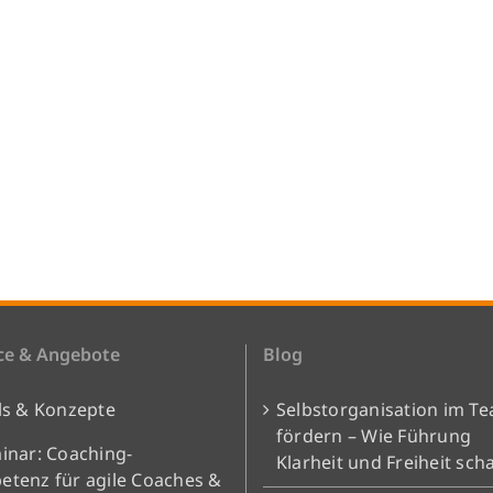
ce & Angebote
Blog
ls & Konzepte
Selbstorganisation im T
fördern – Wie Führung
inar: Coaching-
Klarheit und Freiheit scha
tenz für agile Coaches &